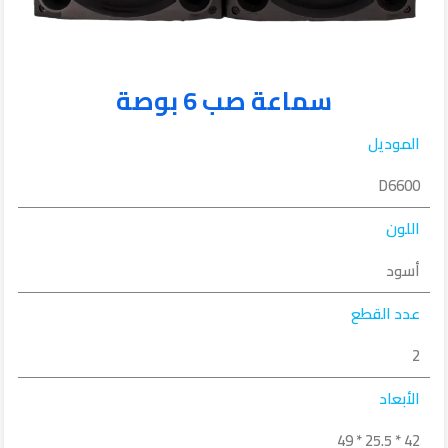
سماعة صب 6 بوصة
الموديل
D6600
اللون
أسود
عدد القطع
2
الأبعاد
42 * 25.5 * 49