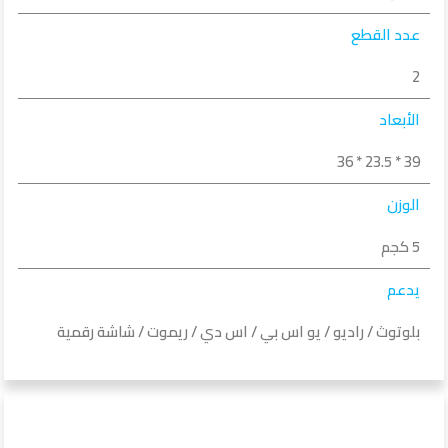
عدد القطع
2
الأبعاد
39 * 23.5 * 36
الوزن
5 كجم
يدعم
بلوتوث / راديو / يو اس بي / اس دي / ريموت / شاشة رقمية