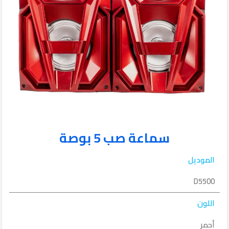
سماعة صب 5 بوصة
الموديل
D5500
اللون
أحمر