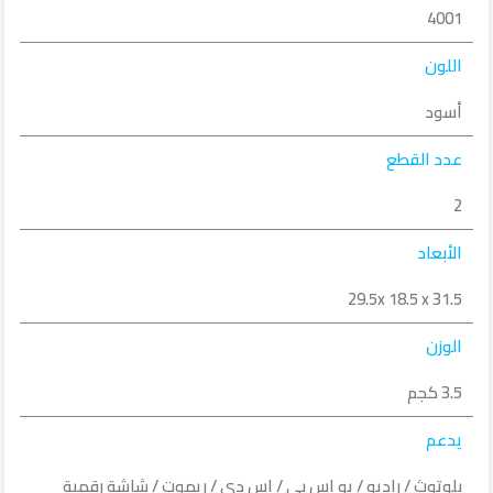
4001
اللون
أسود
عدد القطع
2
الأبعاد
29.5x 18.5 x 31.5
الوزن
3.5 كجم
يدعم
بلوتوث / راديو / يو اس بي / اس دي / ريموت / شاشة رقمية