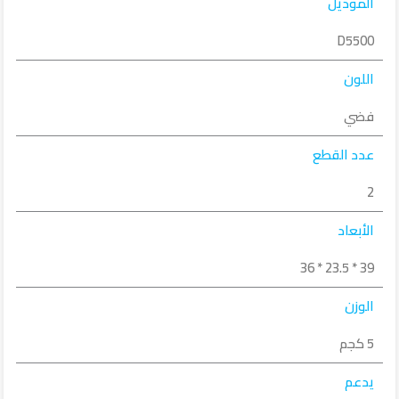
الموديل
D5500
اللون
فضي
عدد القطع
2
الأبعاد
39 * 23.5 * 36
الوزن
5 كجم
يدعم