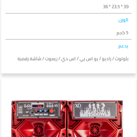
39 * 23.5 * 36
الوزن
5 كجم
يدعم
بلوتوث / راديو / يو اس بي / اس دي / ريموت / شاشة رقمية