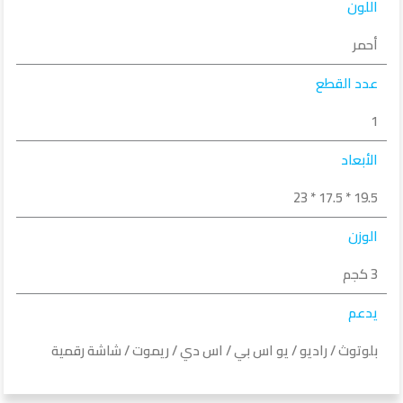
اللون
أحمر
عدد القطع
1
الأبعاد
19.5 * 17.5 * 23
الوزن
3 كجم
يدعم
بلوتوث / راديو / يو اس بي / اس دي / ريموت / شاشة رقمية