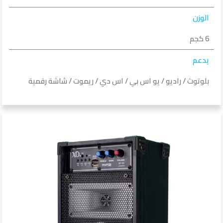
الوزن
6 كجم
يدعم
بلوتوث / راديو / يو اس بي / اس دي / ريموت / شاشة رقمية