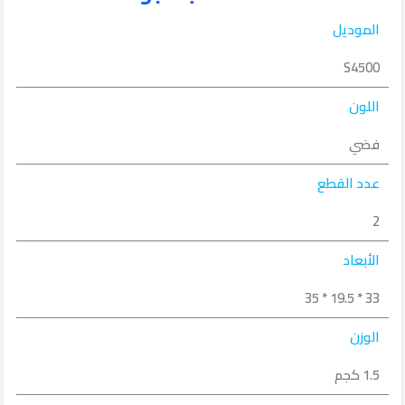
الموديل
S4500
اللون
فضي
عدد القطع
2
الأبعاد
33 * 19.5 * 35
الوزن
1.5 كجم