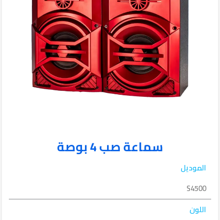
سماعة صب 4 بوصة
الموديل
S4500
اللون