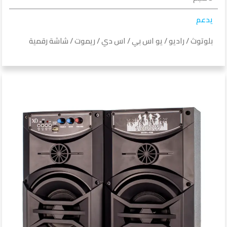
يدعم
بلوتوث / راديو / يو اس بي / اس دي / ريموت / شاشة رقمية