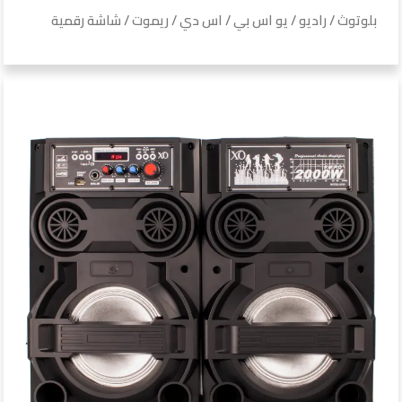
بلوتوث / راديو / يو اس بي / اس دي / ريموت / شاشة رقمية