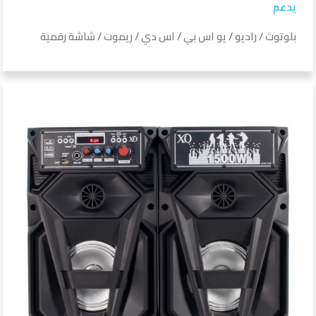
يدعم
بلوتوث / راديو / يو اس بي / اس دي / ريموت / شاشة رقمية