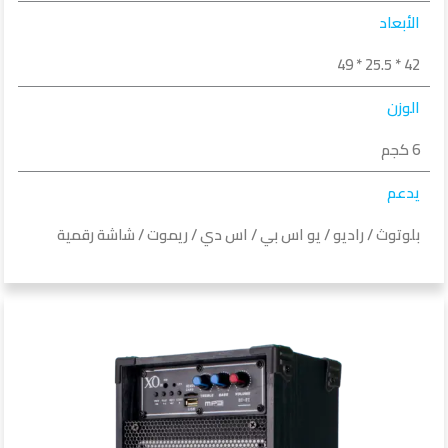
الأبعاد
42 * 25.5 * 49
الوزن
6 كجم
يدعم
بلوتوث / راديو / يو اس بي / اس دي / ريموت / شاشة رقمية