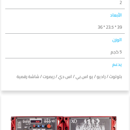
2
الأبعاد
39 * 23.5 * 36
الوزن
5 كجم
يدعم
بلوتوث / راديو / يو اس بي / اس دي / ريموت / شاشة رقمية