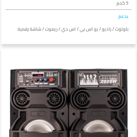
5 كجم
يدعم
بلوتوث / راديو / يو اس بي / اس دي / ريموت / شاشة رقمية