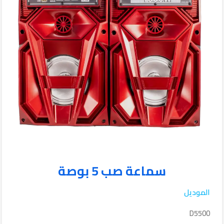
سماعة صب 5 بوصة
الموديل
D5500