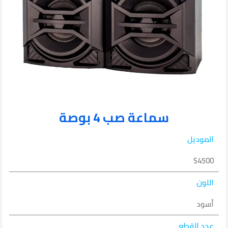
سماعة صب 4 بوصة
الموديل
S4500
اللون
أسود
عدد القطع