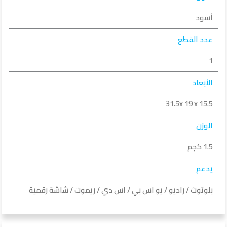
أسود
عدد القطع
1
الأبعاد
31.5x 19 x 15.5
الوزن
1.5 كجم
يدعم
بلوتوث / راديو / يو اس بي / اس دي / ريموت / شاشة رقمية