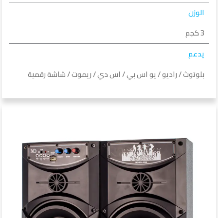
الوزن
3 كجم
يدعم
بلوتوث / راديو / يو اس بي / اس دي / ريموت / شاشة رقمية