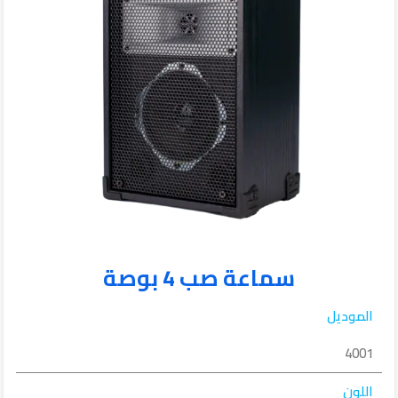
سماعة صب 4 بوصة
الموديل
4001
اللون