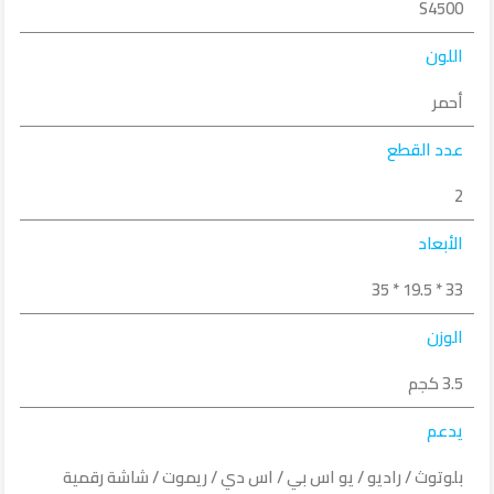
S4500
اللون
أحمر
عدد القطع
2
الأبعاد
33 * 19.5 * 35
الوزن
3.5 كجم
يدعم
بلوتوث / راديو / يو اس بي / اس دي / ريموت / شاشة رقمية