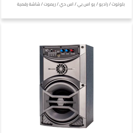
بلوتوث / راديو / يو اس بي / اس دي / ريموت / شاشة رقمية