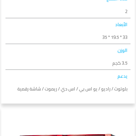
2
الأبعاد
33 * 19.5 * 35
الوزن
3.5 كجم
يدعم
بلوتوث / راديو / يو اس بي / اس دي / ريموت / شاشة رقمية