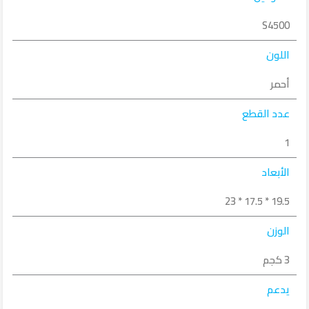
S4500
اللون
أحمر
عدد القطع
1
الأبعاد
19.5 * 17.5 * 23
الوزن
3 كجم
يدعم